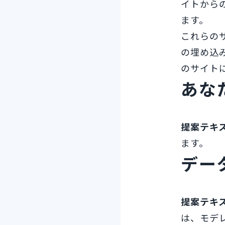
イトから
ます。
これらのサ
の埋め込
のサイト
あな
提案テキ
ます。
デー
提案テキ
は、モデ