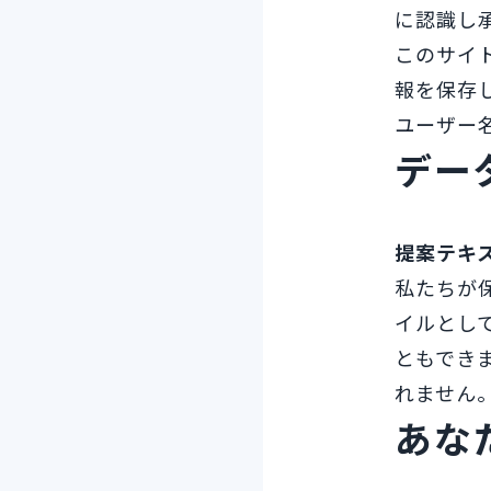
に認識し
このサイ
報を保存
ユーザー
デー
提案テキ
私たちが
イルとし
ともでき
れません
あな