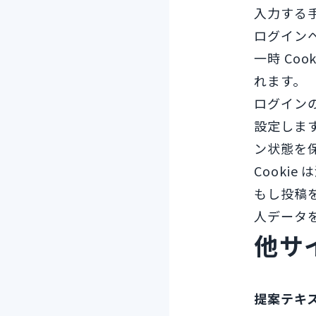
入力する手
ログインペ
一時 Co
れます。
ログインの
設定します
ン状態を
Cookie
もし投稿を
人データを
他サ
提案テキ