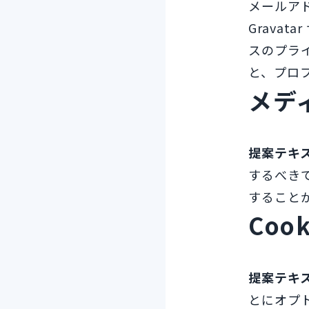
メールア
Grava
スのプライバ
と、プロ
メデ
提案テキ
するべき
すること
Cook
提案テキ
とにオプ